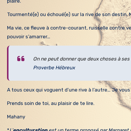
plaire.
Tourmenté(e) ou échoué(e) sur la rive de son destin. 
Ma vie, ce fleuve à contre-courant, ruisselle contre 
pouvoir s’amarrer…
On ne peut donner que deux choses à ses e
Proverbe Hébreux
A tous ceux qui voguent d’une rive à l’autre… Je vous
Prends soin de toi, au plaisir de te lire.
Mahany
*
L’
enculturation
est un terme proposé par Margaret M