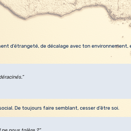
déracinés.”
cial. De toujours faire semblant, cesser d’être soi.
 ne nous tolère ?”