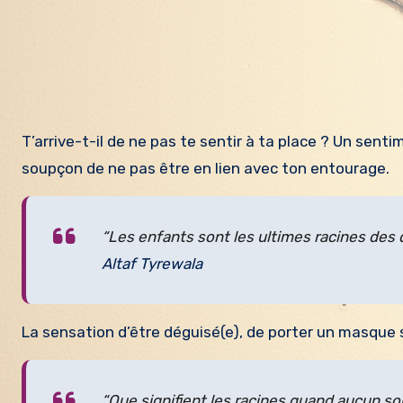
T’arrive-t-il de ne pas te sentir à ta place ? Un sentiment d’étrangeté, de décalage avec ton environnement, et le
soupçon de ne pas être en lien avec ton entourage.
“Les enfants sont les ultimes racines des 
Altaf Tyrewala
La sensation d’être déguisé(e), de porter un masque so
“Que signifient les racines quand aucun sol