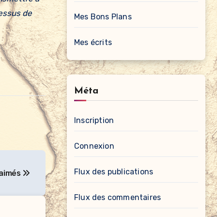
cessus de
Mes Bons Plans
Mes écrits
Méta
Inscription
Connexion
Flux des publications
-aimés
Flux des commentaires