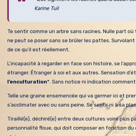
Karine Tuil
Te sentir comme un arbre sans racines. Nulle part où 
ne peut se poser sans se brûler les pattes. Survolant
de ce qu’il est réellement.
L’incapacité à regarder en face son histoire, se l’appr
étranger. Étranger à soi et aux autres. Sensation d’étr
l’enculturation
*. Sans notice ni indication commen
Telle une graine ensemencée qui va germer ici et pren
s’acclimater avec ou sans peine. Se sentir ni à sa plac
Tiraillé(e), déchiré(e) entre deux cultures voire plus p
personnalité floue, qui doit composer en fonction du 