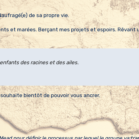
Naufragé(e) de sa propre vie.
vents et marées. Berçant mes projets et espoirs. Rêvant 
nfants des racines et des ailes.
 souhaite bientôt de pouvoir vous ancrer.
ead pour définir le processus par lequel le groupe va tr