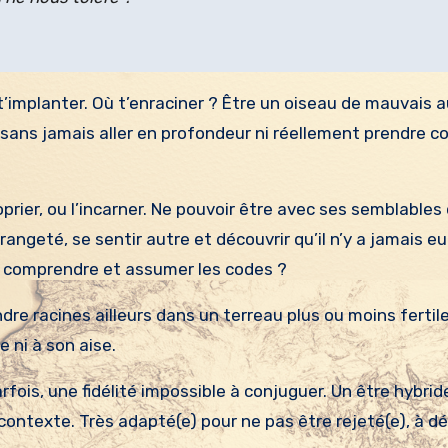
t’implanter. Où t’enraciner ? Être un oiseau de mauvais 
 sans jamais aller en profondeur ni réellement prendre c
oprier, ou l’incarner. Ne pouvoir être avec ses semblables
angeté, se sentir autre et découvrir qu’il n’y a jamais eu
t comprendre et assumer les codes ?
dre racines ailleurs dans un terreau plus ou moins fertil
e ni à son aise.
arfois, une fidélité impossible à conjuguer. Un être hybride
contexte. Très adapté(e) pour ne pas être rejeté(e), à d