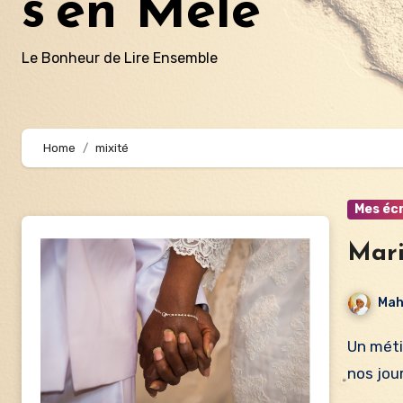
s'en Mêle
Le Bonheur de Lire Ensemble
Home
mixité
Mes écr
Mari
Mah
Un métissage non assumé Qu’est-ce qu’un métissage de
nos jou