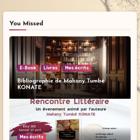
You Missed
E-Book
Livres
Mes écrits
Bibliographie de Mahany Tumbé
KONATE
Mes écrits