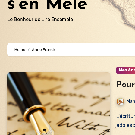
s'en Mêle
Le Bonheur de Lire Ensemble
Home
Anne Franck
Mes écr
Pour
Mah
L’écriture comme exécutoire Je crois que j’écris depuis mon
adolesc