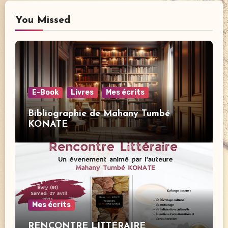
You Missed
E-Book
Livres
Mes écrits
Bibliographie de Mahany Tumbé
KONATE
Mes écrits
RENCONTRE LITTÉRAIRE