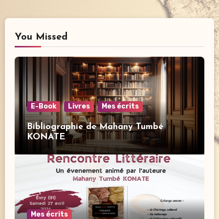
You Missed
E-Book
Livres
Mes écrits
Bibliographie de Mahany Tumbé
KONATE
Mes écrits