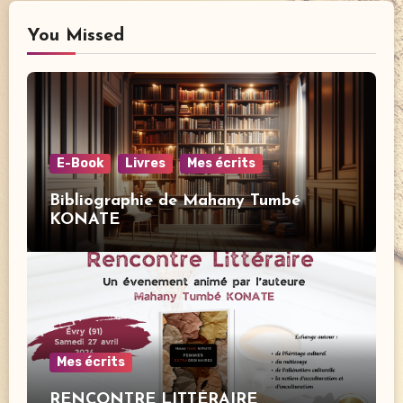
You Missed
E-Book
Livres
Mes écrits
Bibliographie de Mahany Tumbé
KONATE
Mes écrits
RENCONTRE LITTÉRAIRE