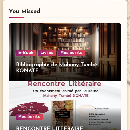
You Missed
E-Book
Livres
Mes écrits
Bibliographie de Mahany Tumbé
KONATE
Mes écrits
RENCONTRE LITTÉRAIRE