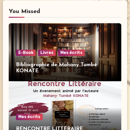
You Missed
E-Book
Livres
Mes écrits
Bibliographie de Mahany Tumbé
KONATE
Mes écrits
RENCONTRE LITTÉRAIRE