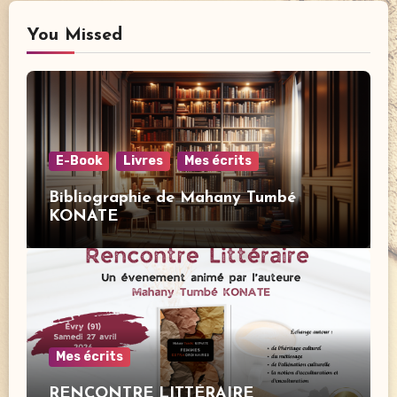
You Missed
E-Book
Livres
Mes écrits
Bibliographie de Mahany Tumbé
KONATE
Mes écrits
RENCONTRE LITTÉRAIRE